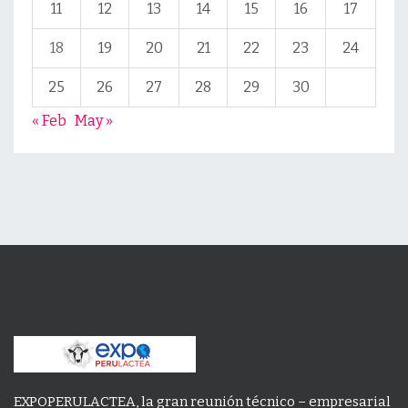
11
12
13
14
15
16
17
18
19
20
21
22
23
24
25
26
27
28
29
30
« Feb
May »
EXPOPERULACTEA, la gran reunión técnico – empresarial