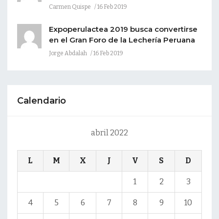
Carmen Quispe
16 Feb 2019
Expoperulactea 2019 busca convertirse
en el Gran Foro de la Lechería Peruana
Jorge Abdalah
16 Feb 2019
Calendario
abril 2022
L
M
X
J
V
S
D
1
2
3
4
5
6
7
8
9
10