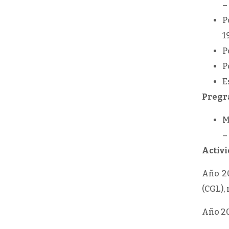
–
P
1
P
P
E
Pregr
M
–
Activi
Año 20
(CGL),
Año 20