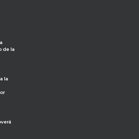
a
o de la
 la
or
verá