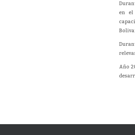
Durant
en el
capac
Boliva
Duran
releva
Año 20
desarr