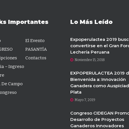
ks Importantes
Lo Más Leído
Expoperulactea 2019 busc
o
El Evento
convertirse en el Gran For
GRESO
PASANTÍA
Lechería Peruana
ipciones
Contactos
Noviembre 15, 2018
ia – Ingreso
EXPOPERULACTEA 2019 da
re
Bienvenida a: Innovación
a De Campo
Ganadera como Auspiciad
Plata
Congreso
Mayo 7, 2019
Congreso CIDEGAN Promo
Desarrollo de Proyectos
Ganaderos Innovadores