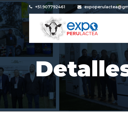
+51.907792461
expoperulactea@gm
Detalle