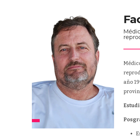
Fa
Médic
repro
Médico
reprod
año 19
provin
Estudi
Posgr
E