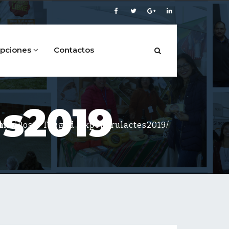
ipciones
Contactos
es2019
me
Posts Tagged
/
expoperulactes2019/