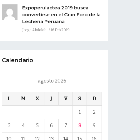
Expoperulactea 2019 busca
convertirse en el Gran Foro de la
Lechería Peruana
Jorge Abdalah
16 Feb 2019
Calendario
agosto 2026
L
M
X
J
V
S
D
1
2
3
4
5
6
7
8
9
10
11
12
13
14
15
16