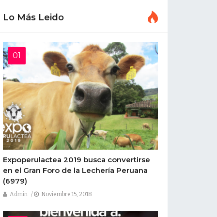
nvenida a: Laboratorio de
Lo Más Leido
omo Auspiciador Plata
a,
es una empresa la cual su pasión y
mente a aplicarla en beneficio del
e, buscando hacerse de genética superior
 2019,
presentando su amplio
ros clientes, contribuyendo así, al
o tiempo, garantizando que su portafolio
Expoperulactea 2019 busca convertirse
ero sin importar su estrato social o
en el Gran Foro de la Lechería Peruana
(6979)
Admin
Noviembre 15, 2018