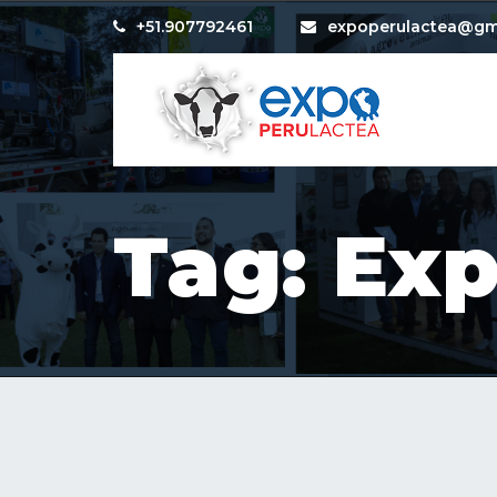
+51.907792461
expoperulactea@gm
Tag: Ex