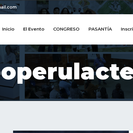
ail.com
Inicio
El Evento
CONGRESO
PASANTÍA
Inscr
poperulact
Ho