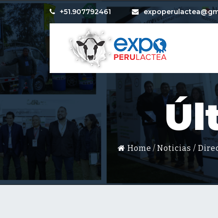
+51.907792461
expoperulactea@gm
Úl
Home
Noticias
/
Direc