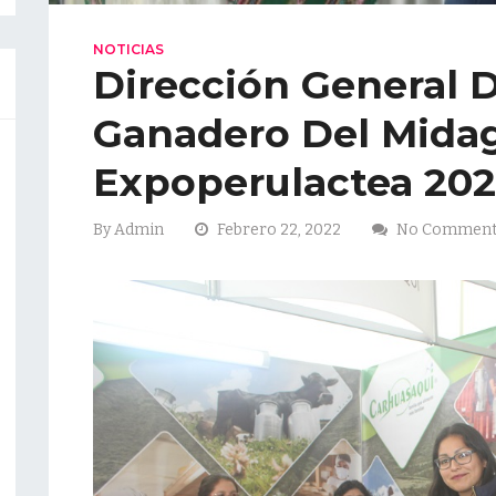
NOTICIAS
Dirección General D
Ganadero Del Midag
Expoperulactea 20
By
Admin
Febrero 22, 2022
No Commen