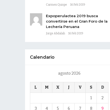
Carmen Quispe
16 Feb 2019
Expoperulactea 2019 busca
convertirse en el Gran Foro de la
Lechería Peruana
Jorge Abdalah
16 Feb 2019
Calendario
agosto 2026
L
M
X
J
V
S
D
1
2
3
4
5
6
7
8
9