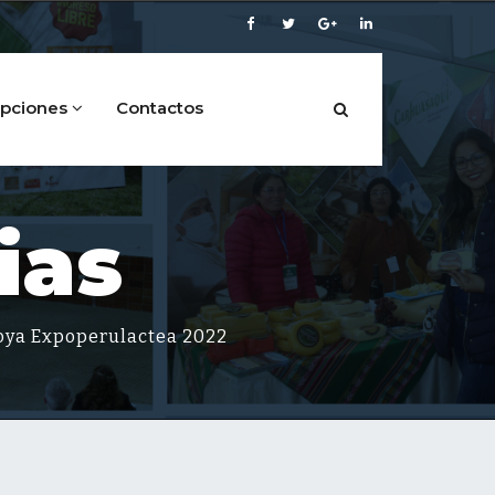
ipciones
Contactos
ias
oya Expoperulactea 2022