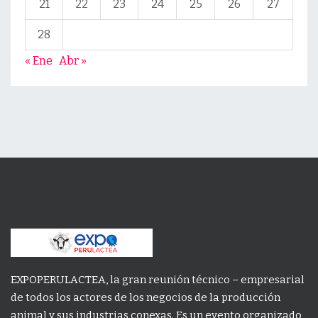
21
22
23
24
25
26
27
28
« Ene
Abr »
EXPOPERULACTEA, la gran reunión técnico – empresarial
de todos los actores de los negocios de la producción
animal y sus industrias conexas. Es un evento organizado